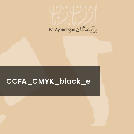
د
دن
ز
حتوا
CCFA_CMYK_black_e