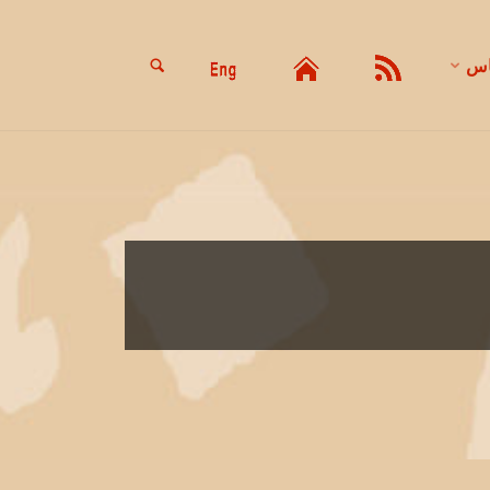
جستجو
اس